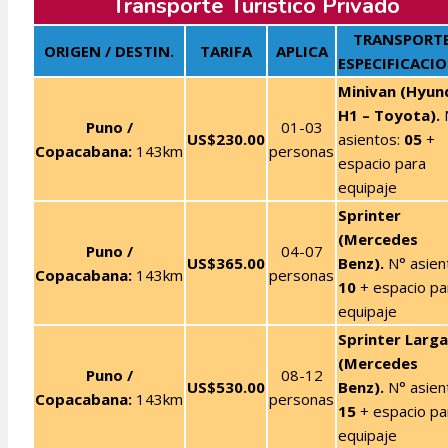
Transporte Turistico Privado
TRANSPORTE
ORIGEN / DESTIN.
TARIFA
APLICA
ESPECIFICACI
Minivan (Hyun
H1 – Toyota).
Puno /
01-03
US$230.00
asientos:
05
+
Copacabana:
143km
personas
espacio para
equipaje
Sprinter
(Mercedes
Puno /
04-07
US$365.00
Benz).
N° asien
Copacabana:
143km
personas
10
+ espacio pa
equipaje
Sprinter Larga
(Mercedes
Puno /
08-12
US$530.00
Benz).
N° asien
Copacabana:
143km
personas
15
+ espacio pa
equipaje