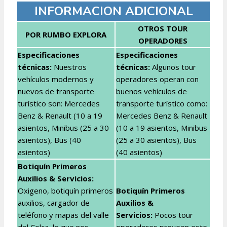
INFORMACION ADICIONAL
OTROS TOUR
POR RUMBO EXPLORA
OPERADORES
Especificacion
es
Especificaciones
técnicas:
Nuestros
técnicas
:
Algunos tour
vehículos modernos y
operadores operan con
nuevos de transporte
buenos vehículos de
turístico son: Mercedes
transporte turístico como:
Benz & Renault (10 a 19
Mercedes Benz & Renault
asientos, Minibus (25 a 30
(10 a 19 asientos, Minibus
asientos), Bus (40
(25 a 30 asientos), Bus
asientos)
(40 asientos)
Botiquín Primeros
Auxilios & Servicios:
Oxigeno, botiquín primeros
Botiquín Primeros
auxilios, cargador de
Auxilios &
teléfono y mapas del valle
Servicios
:
Pocos tour