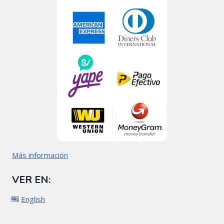
Más información
VER EN:
English