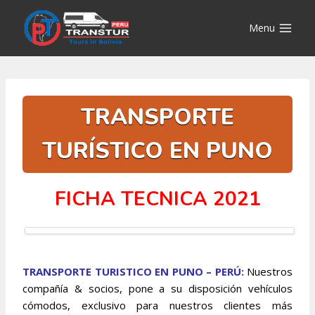
Saltar
al
Menu
contenido
TRANSPORTE
TURÍSTICO EN PUNO
FICHA TECNICA 2021
TRANSPORTE TURISTICO EN PUNO – PERÚ:
Nuestros
compañía & socios, pone a su disposición vehículos
cómodos, exclusivo para nuestros clientes más