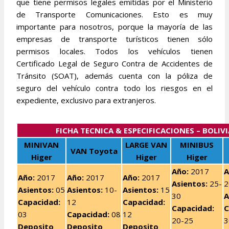
que tiene permisos legales emitidas por el Ministerio
de Transporte Comunicaciones. Esto es muy
importante para nosotros, porque la mayoría de las
empresas de transporte turísticos tienen sólo
permisos locales. Todos los vehículos tienen
Certificado Legal de Seguro Contra de Accidentes de
Tránsito (SOAT), además cuenta con la póliza de
seguro del vehículo contra todo los riesgos en el
expediente, exclusivo para extranjeros.
FICHA TECNICA & ESPECIFICACIONES – BOLIVI
MINIVAN
LARGE VAN
MINIBUS
VAN Toyota
Higer
Higer
Higer
Año:
2017
A
Año:
2017
Año
:
2017
Año:
2017
Asientos:
25-
2
Asientos:
05
Asientos:
10-
Asientos:
15
30
A
Capacidad:
12
Capacidad:
Capacidad:
C
03
Capacidad:
08
12
20-25
3
Deposito
Deposito
Deposito