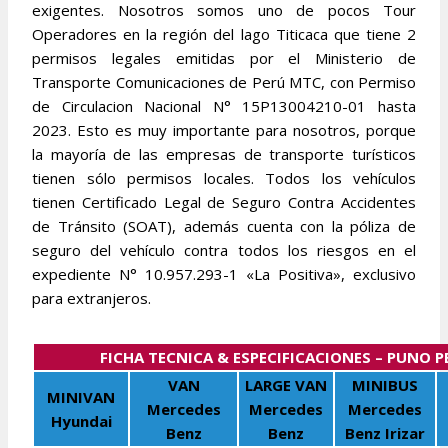
exigentes. Nosotros somos uno de pocos Tour
Operadores en la región del lago Titicaca que tiene 2
permisos legales emitidas por el Ministerio de
Transporte Comunicaciones de Perú MTC, con Permiso
de Circulacion Nacional N° 15P13004210-01 hasta
2023. Esto es muy importante para nosotros, porque
la mayoría de las empresas de transporte turísticos
tienen sólo permisos locales. Todos los vehículos
tienen Certificado Legal de Seguro Contra Accidentes
de Tránsito (SOAT), además cuenta con la póliza de
seguro del vehículo contra todos los riesgos en el
expediente N° 10.957.293-1 «La Positiva», exclusivo
para extranjeros.
FICHA TECNICA & ESPECIFICACIONES – PUNO P
VAN
LARGE VAN
MINIBUS
MINIVAN
Mercedes
Mercedes
Mercedes
Hyundai
Benz
Benz
Benz Irizar