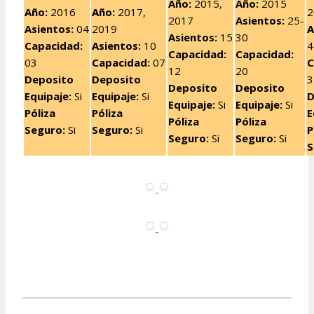
Año:
2015,
Año:
2015
Año:
2016
Año
:
2017,
2
2017
Asientos:
25-
Asientos:
04
2019
A
Asientos:
15
30
Capacidad:
Asientos:
10
4
Capacidad:
Capacidad:
03
Capacidad:
07
C
12
20
Deposito
Deposito
3
Deposito
Deposito
Equipaje:
Si
Equipaje:
Si
D
Equipaje:
Si
Equipaje:
Si
Póliza
Póliza
E
Póliza
Póliza
Seguro:
Si
Seguro:
Si
P
Seguro:
Si
Seguro:
Si
S