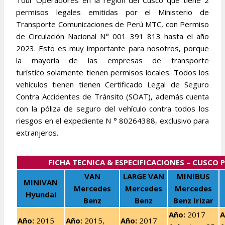
Tour Operadores en la región del Cusco que tiene 2
permisos legales emitidas por el Ministerio de
Transporte Comunicaciones de Perú MTC, con Permiso
de Circulación Nacional N° 001 391 813 hasta el año
2023. Esto es muy importante para nosotros, porque
la mayoría de las empresas de transporte
turístico solamente tienen permisos locales. Todos los
vehículos tienen tienen Certificado Legal de Seguro
Contra Accidentes de Tránsito (SOAT), además cuenta
con la póliza de seguro del vehículo contra todos los
riesgos en el expediente N ° 80264388, exclusivo para
extranjeros.
FICHA TECNICA & ESPECIFICACIONES – CUSCO 
VAN
LARGE VAN
MINIBUS
MINIVAN
Mercedes
Mercedes
Mercedes
Hyundai
Benz
Benz
Benz Irizar
Año:
2017
A
Año:
2015
Año
:
2015,
Año:
2017