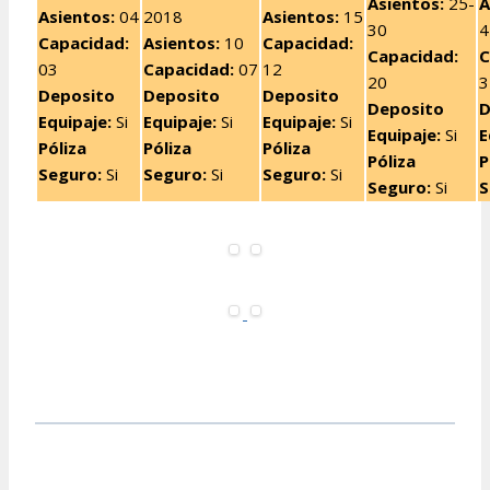
Asientos:
25-
A
Asientos:
04
2018
Asientos:
15
30
4
Capacidad:
Asientos:
10
Capacidad:
Capacidad:
C
03
Capacidad:
07
12
20
3
Deposito
Deposito
Deposito
Deposito
D
Equipaje:
Si
Equipaje:
Si
Equipaje:
Si
Equipaje:
Si
E
Póliza
Póliza
Póliza
Póliza
P
Seguro:
Si
Seguro:
Si
Seguro:
Si
Seguro:
Si
S