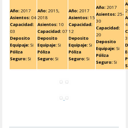
A
Año:
2017
Año:
2017
Año
:
2015,
Año:
2017
2
Asientos:
25-
Asientos:
04
2018
Asientos:
15
A
30
Capacidad:
Asientos:
10
Capacidad:
4
Capacidad:
03
Capacidad:
07
12
C
20
Deposito
Deposito
Deposito
3
Deposito
Equipaje:
Si
Equipaje:
Si
Equipaje:
Si
D
Equipaje:
Si
Póliza
Póliza
Póliza
E
Póliza
Seguro:
Si
Seguro:
Si
Seguro:
Si
P
Seguro:
Si
S