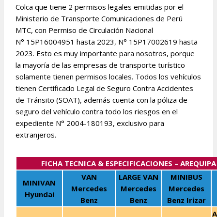
Colca que tiene 2 permisos legales emitidas por el
Ministerio de Transporte Comunicaciones de Perú
MTC, con Permiso de Circulación Nacional
N° 15P16004951 hasta 2023, N° 15P17002619 hasta
2023. Esto es muy importante para nosotros, porque
la mayoría de las empresas de transporte turístico
solamente tienen permisos locales. Todos los vehículos
tienen Certificado Legal de Seguro Contra Accidentes
de Tránsito (SOAT), además cuenta con la póliza de
seguro del vehículo contra todo los riesgos en el
expediente N° 2004-180193, exclusivo para
extranjeros.
FICHA TECNICA & ESPECIFICACIONES – AREQUIPA
VAN
LARGE VAN
MINIBUS
MINIVAN
Mercedes
Mercedes
Mercedes
Hyundai
Benz
Benz
Benz Irizar
A